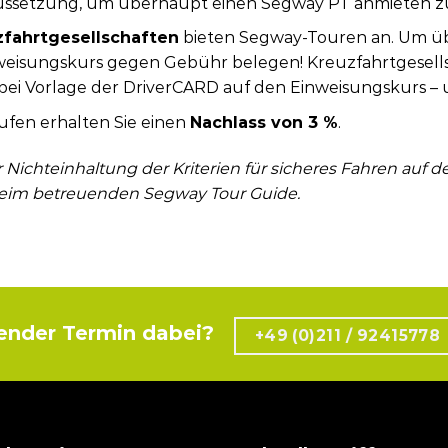
oraussetzung, um überhaupt einen Segway PT anmieten 
zfahrtgesellschaften
bieten Segway-Touren an. Um üb
eisungskurs gegen Gebühr belegen! Kreuzfahrtgesellscha
ei Vorlage der DriverCARD auf den Einweisungskurs – u
fen erhalten Sie einen
Nachlass von 3 %
.
r Nichteinhaltung der Kriterien für sicheres Fahren auf
 beim betreuenden Segway Tour Guide.
ender Termin dabei?
+49 (0)211 / 92415778