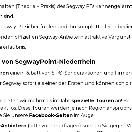
chaften (Theorie + Praxis) des Segway PTs kennengelern
 sind.
 Segway PT sicher fühlen und ihn komplett alleine bedi
enden offiziellen Segway-Anbietern attraktive Vergüns
rerlaubnis.
D von SegwayPoint-Niederrhein
ren
einen Rabatt von 5,- € (Sonderaktionen und Firm
r Segway sofort als einer der Ersten und können sich di
r bieten wir mehrmals im Jahr
spezielle Touren
an! Bei
kt los. Diese Touren werden je nach Region anspruchsvo
e Sie unsere
Facebook-Seiten
im Auge!
-Anbietern
(bitte vorher erfragen) können Sie gegen 